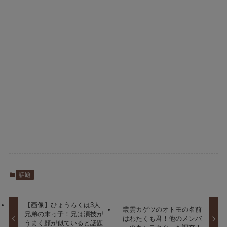
話題
【画像】ひょうろくは3人
叢雲カゲツのオトモの名前
兄弟の末っ子！兄は演技が
はわたくも君！他のメンバ
うまく顔が似ていると話題