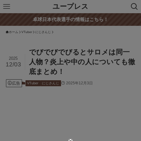
ユープレス
卓球日本代表選手の情報はこちら！
ホーム
VTuber
にじさんじ
でびでびでびるとサロメは同一
2025
人物？炎上や中の人についても徹
12/03
底まとめ！
広告
2025年12月3日
VTuber
にじさんじ