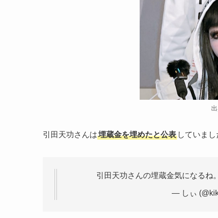
出
引田天功さんは
埋蔵金を埋めたと公表
していまし
引田天功さんの埋蔵金気になるね
— しぃ (@kik