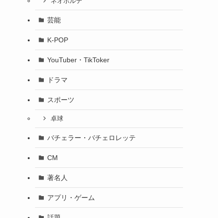
ネオポルテ
芸能
K-POP
YouTuber・TikToker
ドラマ
スポーツ
卓球
バチェラー・バチェロレッテ
CM
著名人
アプリ・ゲーム
話題