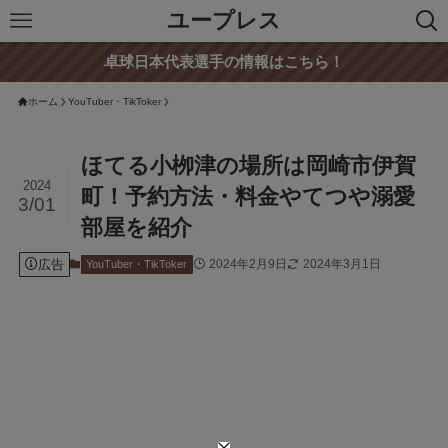
ユープレス
卓球日本代表選手の情報はこちら！
ホーム
YouTuber・TikToker
ほてる小栁津の場所は岡崎市伊賀
2024
町！予約方法・料金やてつや溺愛
3/01
部屋を紹介
広告
2024年2月9日
2024年3月1日
YouTuber・TikToker