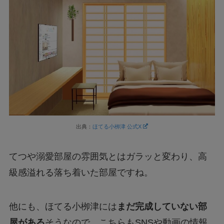
出典：
ほてる小栁津 公式X
てつや溺愛部屋の雰囲気とはガラッと変わり、高
級感溢れる落ち着いた部屋ですね。
他にも、ほてる小栁津には
まだ完成していない部
屋がある
そうなので、こちらもSNSや動画の情報