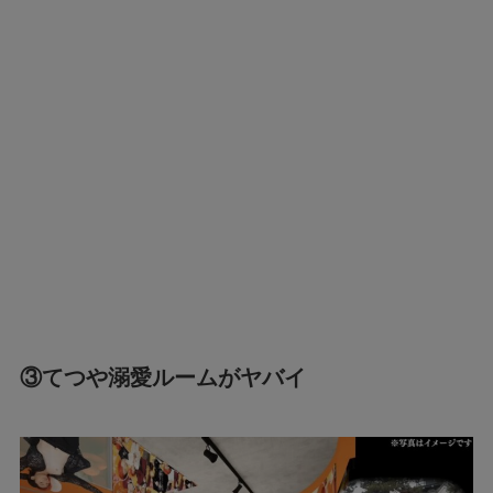
③てつや溺愛ルームがヤバイ