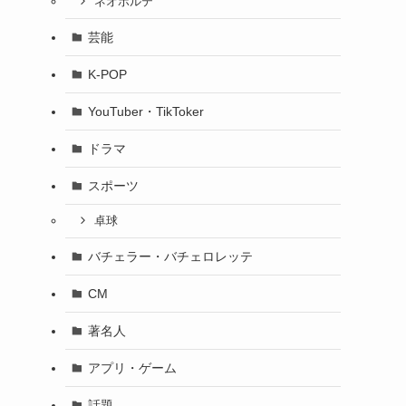
ネオポルテ
芸能
K-POP
YouTuber・TikToker
ドラマ
スポーツ
卓球
バチェラー・バチェロレッテ
CM
著名人
アプリ・ゲーム
話題