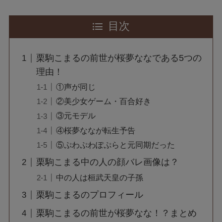
目次
栗駒こまるの前世が桜夢ななである5つの
理由！
①声が同じ
②美少女ゲーム・百合好き
③元モデル
④桜夢ななが転生予告
⑤ぷわぷわぽぷらと元同期だった
栗駒こまる中の人の顔バレ画像は？
中の人は桓武天皇の子孫
栗駒こまるのプロフィール
栗駒こまるの前世が桜夢なな！？まとめ