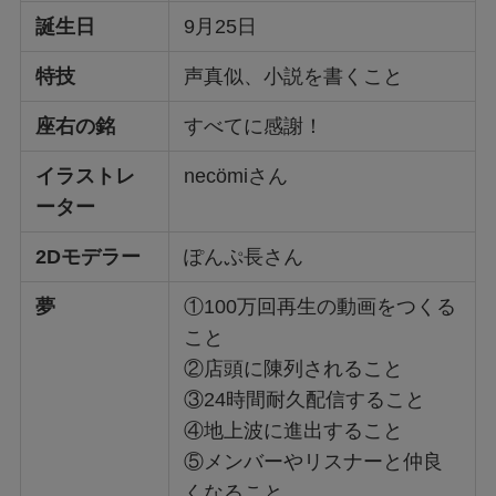
誕生日
9月25日
特技
声真似、小説を書くこと
座右の銘
すべてに感謝！
イラストレ
necömiさん
ーター
2Dモデラー
ぽんぷ長さん
夢
①100万回再生の動画をつくる
こと
②店頭に陳列されること
③24時間耐久配信すること
④地上波に進出すること
⑤メンバーやリスナーと仲良
くなること