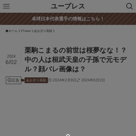
ユープレス
卓球日本代表選手の情報はこちら！
ホーム
VTuber
あおぎり高校
栗駒こまるの前世は桜夢なな！？
2024
中の人は桓武天皇の子孫で元モデ
6/02
ル？顔バレ画像は？
広告
2024年2月9日
2024年6月2日
あおぎり高校