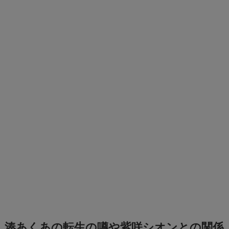
湊あくあの転生の噂や紫咲シオンとの関係
を徹底調査！