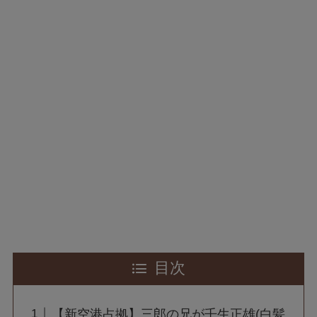
目次
【新空港占拠】三郎の兄が壬生正雄(白髪