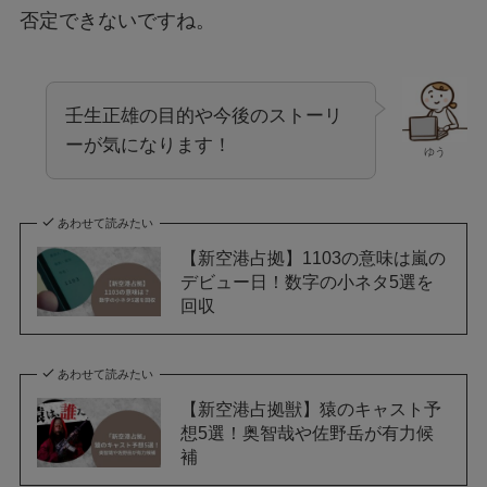
否定できないですね。
壬生正雄の目的や今後のストーリ
ーが気になります！
ゆう
あわせて読みたい
【新空港占拠】1103の意味は嵐の
デビュー日！数字の小ネタ5選を
回収
あわせて読みたい
【新空港占拠獣】猿のキャスト予
想5選！奥智哉や佐野岳が有力候
補