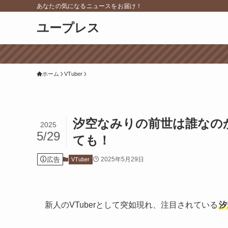
あなたの気になるニュースをお届け！
ユープレス
ホーム
VTuber
汐空なみりの前世は誰なの
2025
5/29
ても！
広告
2025年5月29日
VTuber
新人のVTuberとして突如現れ、注目されている
汐