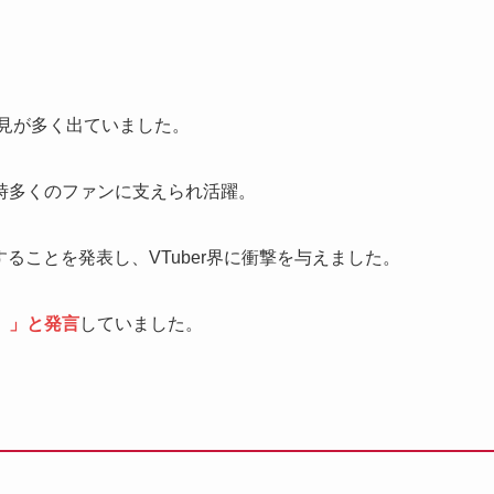
見が多く出ていました。
時多くのファンに支えられ活躍。
することを発表し、VTuber界に衝撃を与えました。
。」と発言
していました。