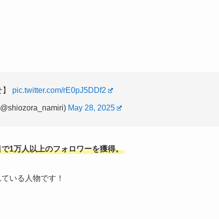
せ】
pic.twitter.com/rE0pJ5DDf2
shiozora_namiri)
May 28, 2025
日で1万人以上のフォロワーを獲得。
されている人物です！