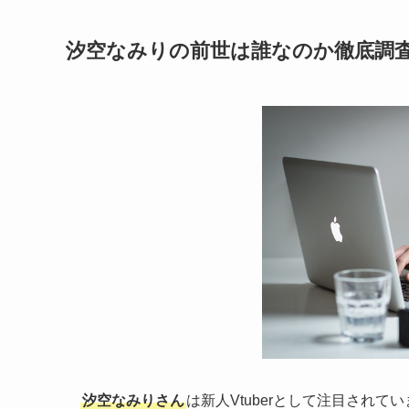
汐空なみりの前世は誰なのか徹底調
汐空なみりさん
は新人Vtuberとして注目されて