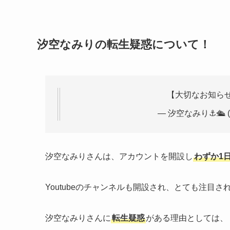
汐空なみりの転生疑惑について！
【大切なお知ら
— 汐空なみり⚓️🛳️ (@
汐空なみりさんは、アカウントを開設し
わずか1
Youtubeのチャンネルも開設され、とても注目
汐空なみりさんに
転生疑惑
がある理由としては、