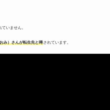
れていません。
 おみ）さんが転生先と噂
されています。