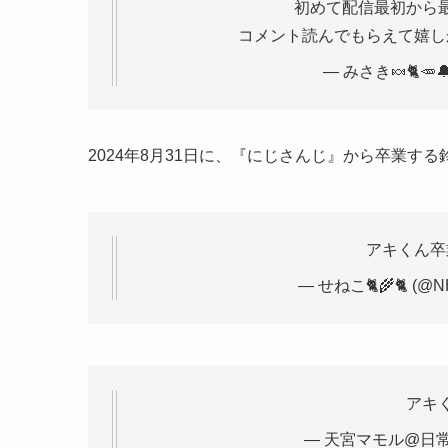
コメント読んでもらえて嬉
— みさき🍬🐈🥕🔔
2024年8月31日に、『にじさんじ』から卒業す
アキくん卒
— せねこ🐈️🌾🐈️ (@
アキ
— 天宮マモル@日常垢 