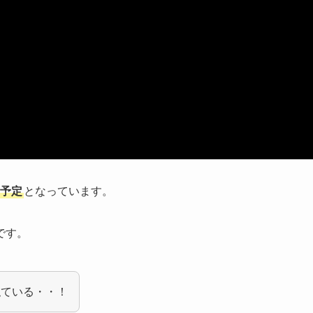
予定
となっています。
です。
似ている・・！