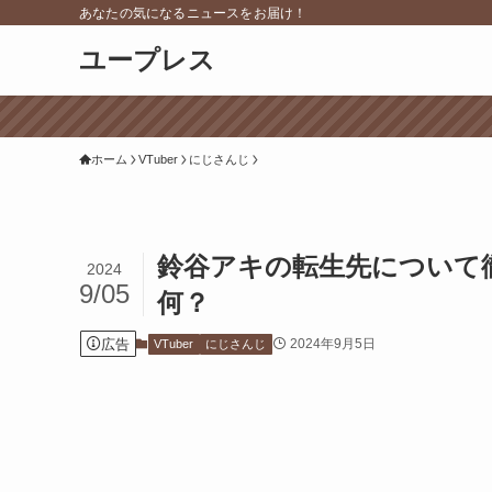
あなたの気になるニュースをお届け！
ユープレス
ホーム
VTuber
にじさんじ
鈴谷アキの転生先について
2024
9/05
何？
広告
2024年9月5日
VTuber
にじさんじ