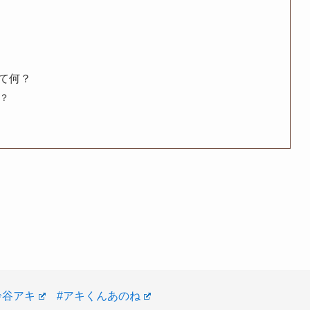
て何？
？
！
鈴谷アキ
#アキくんあのね
最後までリアルタイムで見れました！