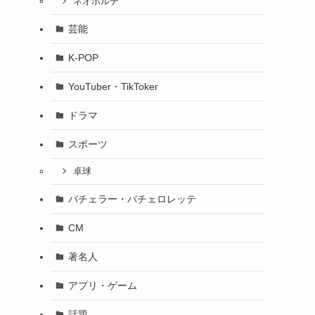
ネオポルテ
芸能
K-POP
YouTuber・TikToker
ドラマ
スポーツ
卓球
バチェラー・バチェロレッテ
CM
著名人
アプリ・ゲーム
話題