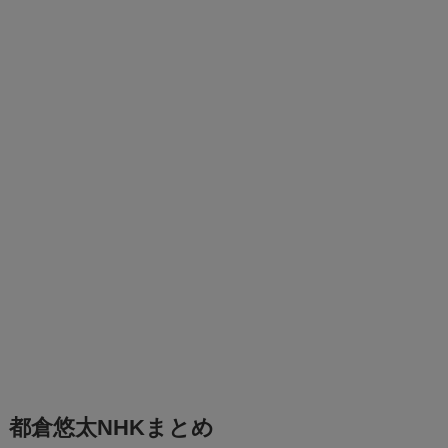
都倉悠太NHKまとめ