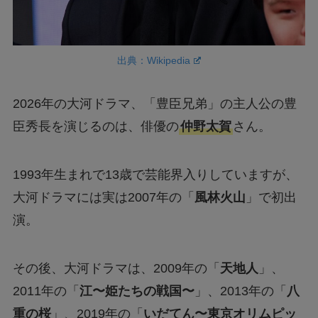
出典：Wikipedia
2026年の大河ドラマ、「豊臣兄弟」の主人公の豊
臣秀長を演じるのは、俳優の
仲野太賀
さん。
1993年生まれで13歳で芸能界入りしていますが、
大河ドラマには実は2007年の「
風林火山
」で初出
演。
その後、大河ドラマは、2009年の「
天地人
」、
2011年の「
江〜姫たちの戦国〜
」、2013年の「
八
重の桜
」、2019年の「
いだてん〜東京オリムピッ