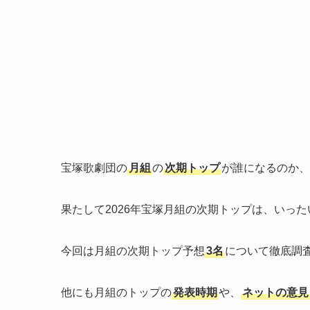
宝塚歌劇団の
月組
の
次期トップ
が誰になるのか、
果たして2026年宝塚月組の次期トップは、いっ
今回は月組の次期トップ予想
3名
について徹底調
他にも月組のトップの
発表時期
や、
ネットの意見