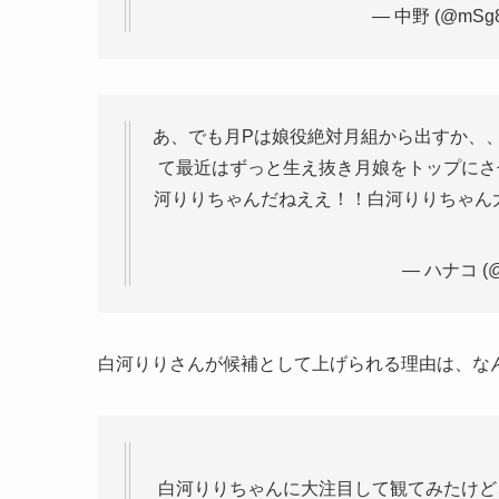
— 中野 (@mSg8
あ、でも月Pは娘役絶対月組から出すか、
て最近はずっと生え抜き月娘をトップにさ
河りりちゃんだねええ！！白河りりちゃん
— ハナコ (@
白河りりさんが候補として上げられる理由は、な
白河りりちゃんに大注目して観てみたけど