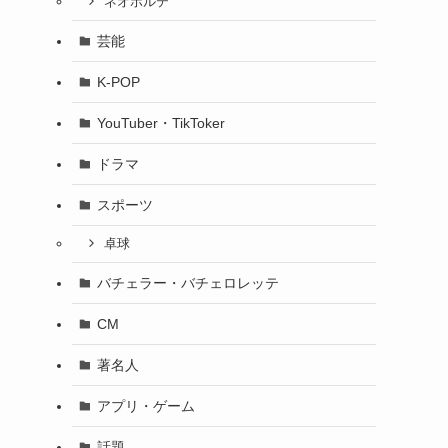
ネオポルテ
芸能
K-POP
YouTuber・TikToker
ドラマ
スポーツ
卓球
バチェラー・バチェロレッテ
CM
著名人
アプリ・ゲーム
話題