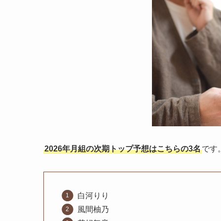
2026年月組の次期トップ予想はこちらの3名
です
白河りり
風間柚乃