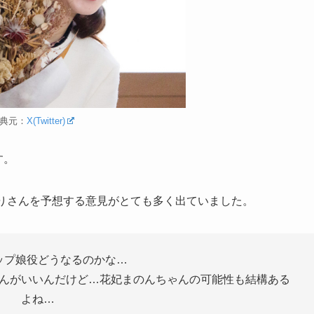
典元：
X(Twitter)
す。
りりさんを予想する意見がとても多く出ていました。
ップ娘役どうなるのかな…
んがいいんだけど…花妃まのんちゃんの可能性も結構ある
よね…