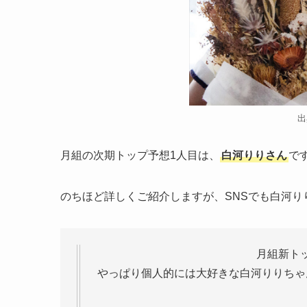
出
月組の次期トップ予想1人目は、
白河りりさん
で
のちほど詳しくご紹介しますが、SNSでも白河
月組新ト
やっぱり個人的には大好きな白河りりちゃ