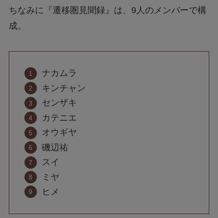
ちなみに『遷移圏見聞録』は、9人のメンバーで構
成。
ナカムラ
キンチャン
センザキ
カテニエ
オウギヤ
磯辺祐
スイ
ミヤ
ヒメ