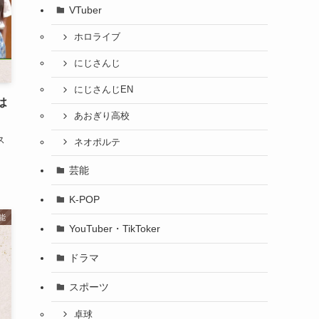
VTuber
ホロライブ
にじさんじ
にじさんじEN
は
あおぎり高校
ス
ネオポルテ
芸能
K-POP
能
YouTuber・TikToker
ドラマ
スポーツ
卓球