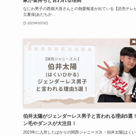
家が金持ちと言われる理由
なにわ男子の西畑大吾さんとの熱愛報道が出ている【読売テレ
立夏保(あだちか...
2023年8月9日
伯井太陽がジェンダーレス男子と言われる理由5選
ン毛やダンスが大注目！
2023年に入所したばかりの関西ジャニーズJr.・伯井太陽(はく