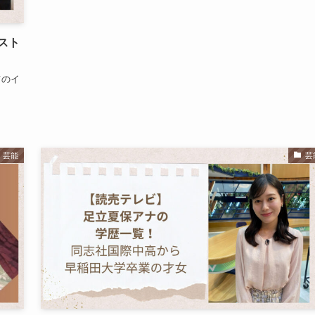
スト
てのイ
芸能
芸