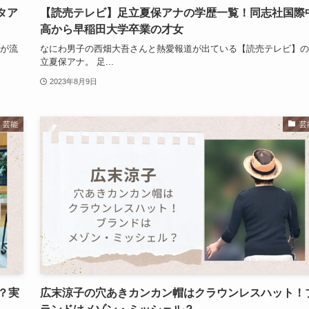
タア
【読売テレビ】足立夏保アナの学歴一覧！同志社国際
高から早稲田大学卒業の才女
真が流
なにわ男子の西畑大吾さんと熱愛報道が出ている【読売テレビ】の
立夏保アナ。 足...
2023年8月9日
芸能
芸
？実
広末涼子の穴あきカンカン帽はクラウンレスハット！