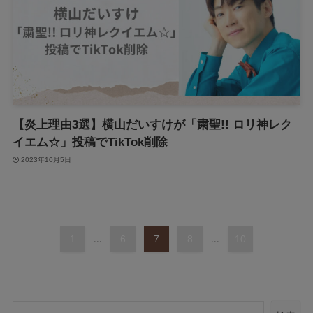
【炎上理由3選】横山だいすけが「粛聖!! ロリ神レク
イエム☆」投稿でTikTok削除
2023年10月5日
1
...
6
7
8
...
10